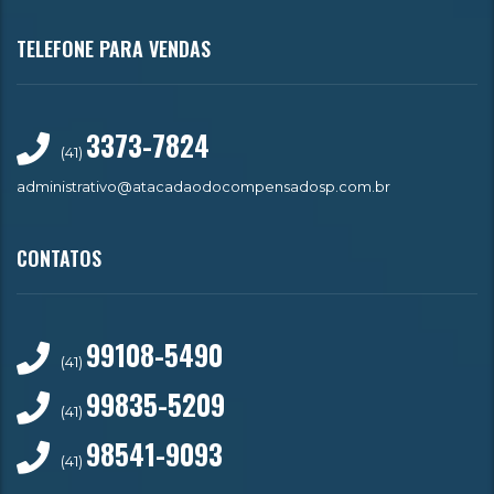
TELEFONE PARA VENDAS
3373-7824
(41)
administrativo@atacadaodocompensadosp.com.br
CONTATOS
99108-5490
(41)
99835-5209
(41)
98541-9093
(41)